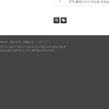
1
ETS 홈페이지가 리뉴얼 되었습
검색
태그
Home
회사소개
제품소개
고객지원
경기도 성남시 분당구 장미로 42 야탑리더스 빌딩 501호
Copyright (c)ETS co.,LTD. All Right Reserved.