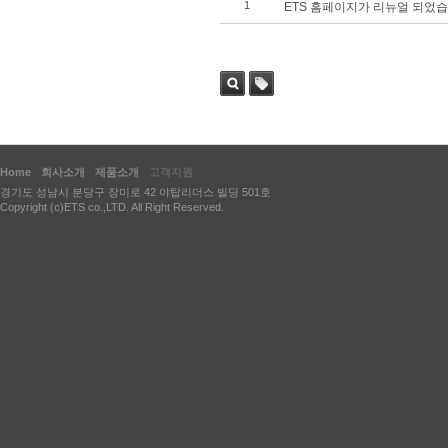
1
ETS 홈페이지가 리뉴얼 되었습
검색
태그
Home
회사소개
제품소개
고객지원
경기도 성남시 분당구 장미로 42 야탑리더스 빌딩 501호
Copyright (c)ETS co.,LTD. All Right Reserved.