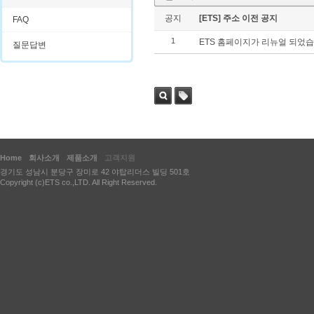
공지
[ETS] 주소 이전 공지
FAQ
1
ETS 홈페이지가 리뉴얼 되었습
질문답변
검색
태그
Home
회사소개
제품소개
고객지원
경기도 성남시 분당구 장미로 42 야탑리더스 빌딩 501호
Copyright (c)ETS co.,LTD. All Right Reserved.