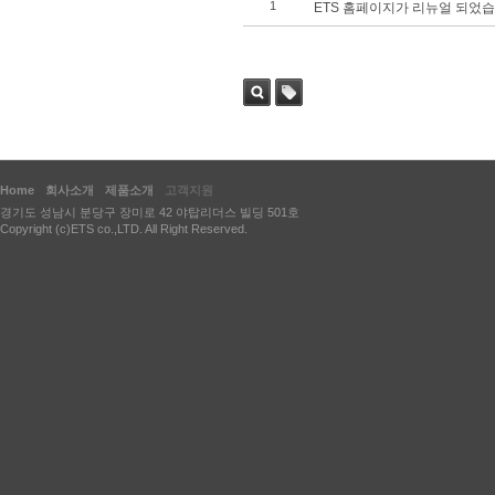
1
ETS 홈페이지가 리뉴얼 되었습
검색
태그
Home
회사소개
제품소개
고객지원
경기도 성남시 분당구 장미로 42 야탑리더스 빌딩 501호
Copyright (c)ETS co.,LTD. All Right Reserved.